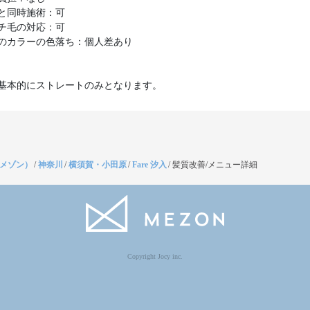
と同時施術：可
チ毛の対応：可
のカラーの色落ち：個人差あり
基本的にストレートのみとなります。
（メゾン）
/
神奈川
/
横須賀・小田原
/
Fare 汐入
/
髪質改善/メニュー詳細
Copyright Jocy inc.