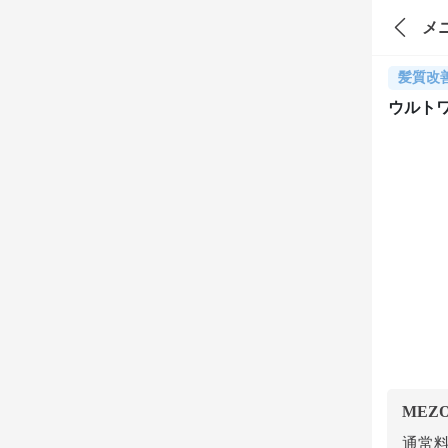
メ
髪質改
ウルト
MEZ
通常料金