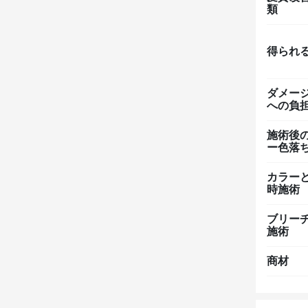
類
得られ
ダメー
への負
施術後
ー色落
カラー
時施術
ブリー
施術
商材