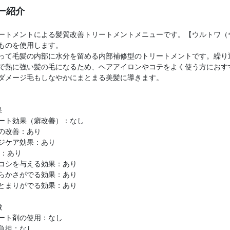
ー紹介
ートメントによる髪質改善トリートメントメニューです。【ウルトワ（
ものを使用します。
って毛髪の内部に水分を留める内部補修型のトリートメントです。繰り
で熱に強い髪の毛になるため、ヘアアイロンやコテをよく使う方におす
ダメージ毛もしなやかにまとまる美髪に導きます。
果
ート効果（癖改善）：なし
の改善：あり
ジケア効果：あり
P：あり
コシを与える効果：あり
らかさがでる効果：あり
とまりがでる効果：あり
徴
ート剤の使用：なし
負担：なし