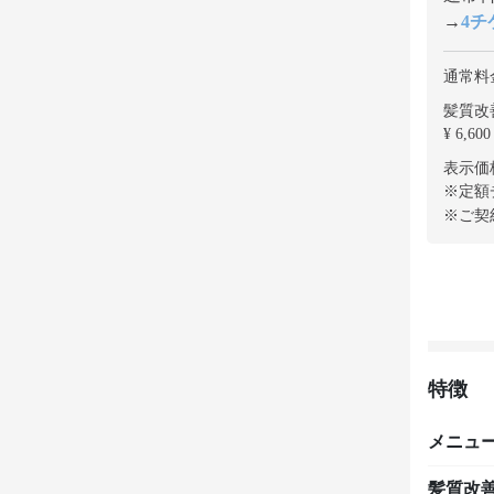
→
4チケ
通常料
髪質改善
¥ 6,600
表示価
※定額
※ご契
特徴
メニュ
髪質改