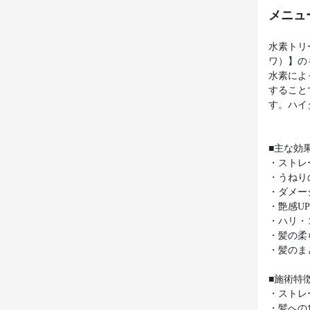
メニュ
水素トリ
ワ）】の
水素によ
すること
す。ハイ
■主な効
・ストレ
・うねり
・ダメー
・艶感U
・ハリ・
・髪の柔
・髪のま
■施術特
・ストレ
・髪への