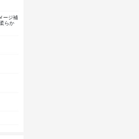
メージ補
柔らか