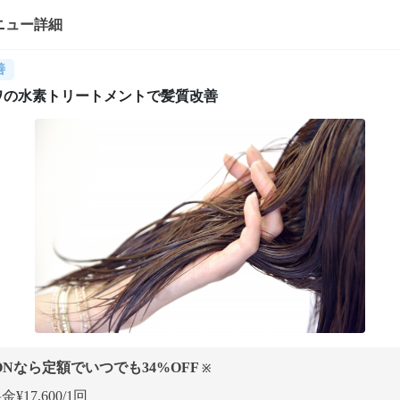
ニュー詳細
善
ワの水素トリートメントで髪質改善
ONなら定額でいつでも
34
%OFF
※
¥17,600/1回