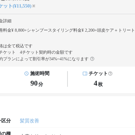
ット(¥11,550)
※
金詳細
料金¥ 8,800
+
シャンプースタイリング料金¥ 2,200
+
頭皮ケア＋トリート
格は全て税込です
チケット 4チケット契約
時の金額です
約プランによって割引率が
34
%~
41
%になります
施術時間
チケット
90
4
分
枚
ー区分
髪質改善
善の種