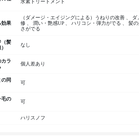
水素トリートメント
（ダメージ・エイジングによる）うねりの改善
、
ダ
る効果
修
、
潤い・艶感UP
、
ハリコシ・弾力がでる
、
髪の
さがでる
ジ（髪
なし
担）
のカラ
個人差あり
ち
との同
可
チ毛の
可
ハリスノフ