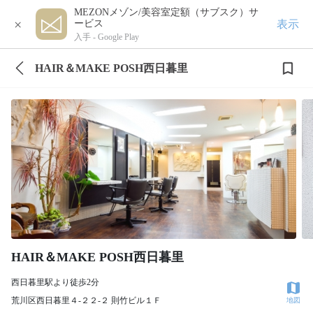
MEZONメゾン/美容室定額（サブスク）サ
×
表示
ービス
入手 -
Google Play
HAIR＆MAKE POSH西日暮里
HAIR＆MAKE POSH西日暮里
西日暮里駅より徒歩2分
荒川区西日暮里４‐２２‐２ 則竹ビル１Ｆ
地図