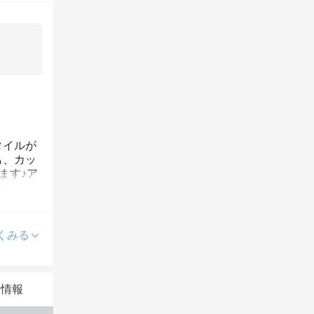
タイルが
も、カッ
ます♪ア
☆
くみる
本情報