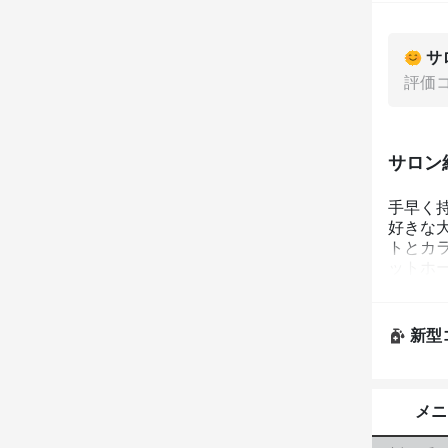
サ
評価
サロン
手早く
好きな
トとカ
ットホ
新型
メニ