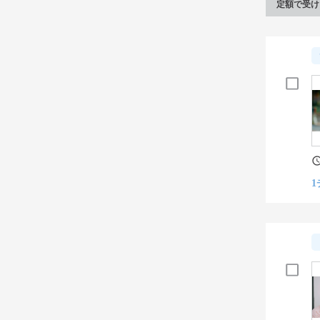
定額で受け
1