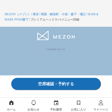
MEZON（メゾン）
/
東京
/
両国・錦糸町・小岩・森下・瑞江
/
HAIR＆
MAKE POSH森下
/
プレミアムヘッドスパ/メニュー詳細
Copyright Jocy inc.
空席確認・予約する
ホーム
お知らせ
予約履歴
お気に入り
マイページ