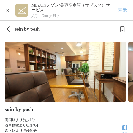
MEZONメゾン/美容室定額（サブスク）サ
×
表示
ービス
入手 -
Google Play
soin by posh
soin by posh
両国駅より徒歩1分
浅草橋駅より徒歩9分
森下駅より徒歩10分
地図