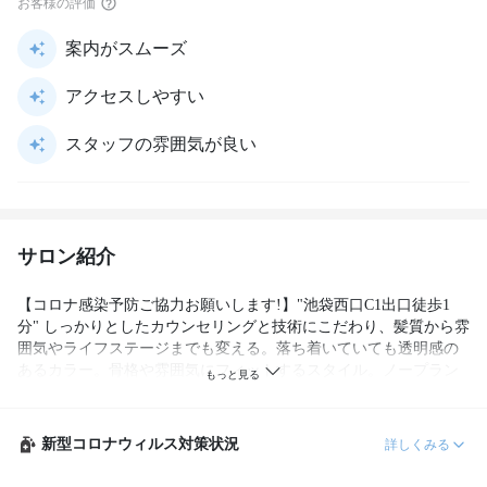
お客様の評価
案内がスムーズ
アクセスしやすい
スタッフの雰囲気が良い
サロン紹介
【コロナ感染予防ご協力お願いします!】"池袋西口C1出口徒歩1
分" しっかりとしたカウンセリングと技術にこだわり、髪質から雰
囲気やライフステージまでも変える。落ち着いていても透明感の
あるカラー。骨格や雰囲気にフィットするスタイル。ノープラン
で来ても一番似合うをきちんと見つけ出し、心躍る毎日へ-ALIUS-
新型コロナウィルス対策状況
詳しくみる