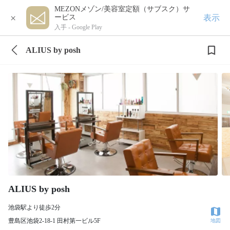
MEZONメゾン/美容室定額（サブスク）サ
×
表示
ービス
入手 -
Google Play
ALIUS by posh
ALIUS by posh
池袋駅より徒歩2分
豊島区池袋2-18-1 田村第一ビル5F
地図