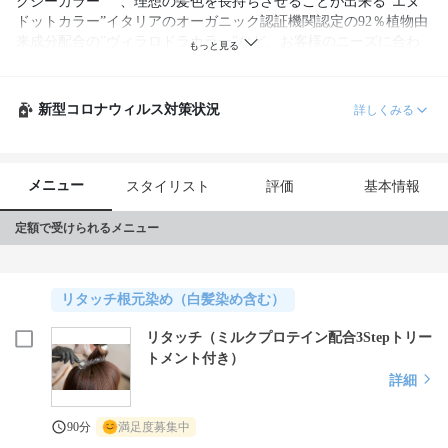
クシーカラー”　、理想の髪色を長持ちさせることが出来る”エヌ
ドットカラー”イタリアのオーガニック認証機関認定の92％植物由
来成分配合の”ヴィラロドラカラー”など、お客様のニーズに合わ
せたカラー剤で、”頭皮から毛先まで優しくをモットーに”
新型コロナウィルス対策状況
詳しくみる
メニュー
スタイリスト
評価
基本情報
定額で受けられるメニュー
リタッチ根元染め（白髪染め含む）
リタッチ（ミルクプロテイン配合3Stepトリー
トメント付き）
詳細
90分
満足度募集中