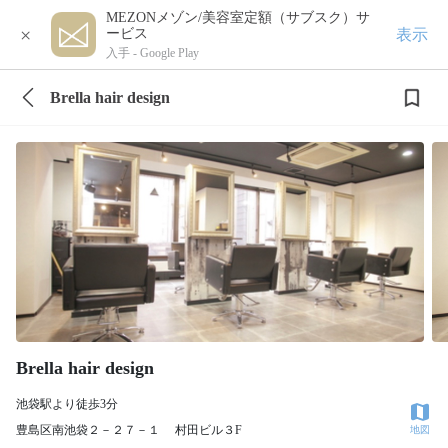
MEZONメゾン/美容室定額（サブスク）サ
×
表示
ービス
入手 -
Google Play
Brella hair design
Brella hair design
池袋駅より徒歩3分
豊島区南池袋２－２７－１ 村田ビル３F
地図