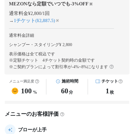
MEZONなら定額でいつでも
-3
%OFF
※
通常料金¥2,800/1回
→
1チケット(¥2,887.5)
※
通常料金詳細
シャンプー・スタイリング¥ 2,800
表示価格は全て税込です
※定額チケット 4チケット契約
時の金額です
※ご契約プランによって割引率が
-4
%~
8
%になります
施術時間
チケット
メニュー満足度
100
60
1
%
分
枚
メニューのお客様評価
ブローが上手