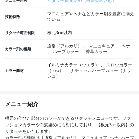
リタッチ根元染め（白髪染め含む）
メニュー区分
マニキュアやヘナなどカラー剤を豊富に揃え
技術特徴
ている
根元3cm以内
リタッチ範囲制限
通常（アルカリ）
、
マニュキュア
、
ヘナ
カラー剤の種類
、
ハーブカラー
、
香草カラー
イルミナカラー（ウエラ）
、
スロウカラー
（b-ex）
、
ナチュラルハーブカラー（ナッ
カラー商材
シュ）
メニュー紹介
根元の伸びた部分のカラーができるリタッチメニューです。ファ
ッションカラーや白髪染めにも対応しており、【根元3cm以内】の
リタッチをいたします。
カラー剤の種類は【通常（アルカリ）, マニュキュア, ヘナ, ハーブ