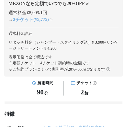
MEZONなら定額でいつでも
29
%OFF
※
通常料金¥8,099/1回
→
2チケット(¥5,775)
※
通常料金詳細
リタッチ料金（シャンプー・スタイリング込）¥ 3,900
+
リンケ
ージトリートメント¥ 4,200
表示価格は全て税込です
※定額チケット 4チケット契約
時の金額です
※ご契約プランによって割引率が
28
%~
36
%になります
施術時間
チケット
90
2
分
枚
特徴