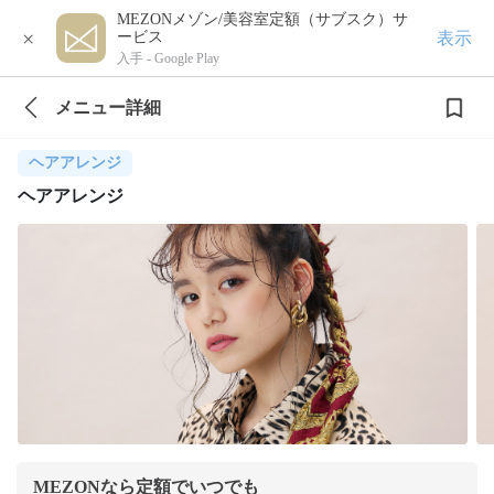
MEZONメゾン/美容室定額（サブスク）サ
×
表示
ービス
入手 -
Google Play
メニュー詳細
ヘアアレンジ
ヘアアレンジ
MEZONなら定額でいつでも