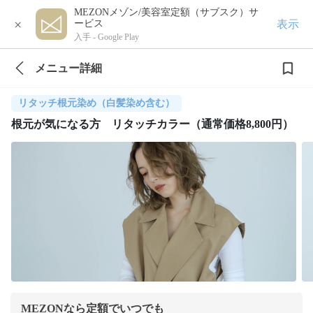
MEZONメゾン/美容室定額（サブスク）サ
×
表示
ービス
入手 -
Google Play
メニュー詳細
リタッチ根元染め（白髪染め含む）
根元が気になる方 リタッチカラー（通常価格8,800円）
MEZONなら定額でいつでも