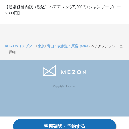
【通常価格内訳（税込）ヘアアレンジ5,500円+シャンプーブロー
3,300円】
MEZON（メゾン）
/
東京
/
青山・表参道・原宿
/
polon
/
ヘアアレンジ/メニュ
ー詳細
Copyright Jocy inc.
空席確認・予約する