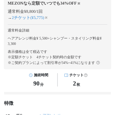
MEZONなら定額でいつでも
34
%OFF
※
通常料金¥8,800/1回
→
2チケット(¥5,775)
※
通常料金詳細
ヘアアレンジ料金¥ 5,500
+
シャンプー・スタイリング料金¥
3,300
表示価格は全て税込です
※定額チケット 4チケット契約
時の金額です
※ご契約プランによって割引率が
34
%~
41
%になります
施術時間
チケット
90
2
分
枚
特徴