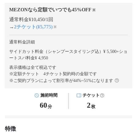
MEZONなら定額でいつでも
45
%OFF
※
通常料金¥10,450/1回
→
2チケット(¥5,775)
※
通常料金詳細
サイドカット料金（シャンプースタイリング込）¥ 5,500
+
ショ
ートスパ料金¥ 4,950
表示価格は全て税込です
※定額チケット 4チケット契約
時の金額です
※ご契約プランによって割引率が
44
%~
51
%になります
施術時間
チケット
60
2
分
枚
特徴