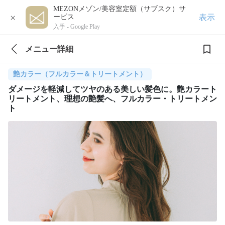
MEZONメゾン/美容室定額（サブスク）サ
×
表示
ービス
入手 -
Google Play
メニュー詳細
艶カラー（フルカラー＆トリートメント）
ダメージを軽減してツヤのある美しい髪色に。艶カラート
リートメント、理想の艶髪へ、フルカラー・トリートメン
ト