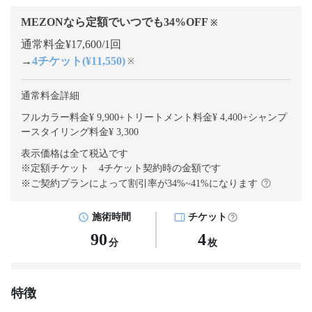
MEZONなら定額でいつでも
34
%OFF
※
通常料金¥17,600/1回
→
4チケット(¥11,550)
※
通常料金詳細
フルカラー料金¥ 9,900
+
トリートメント料金¥ 4,400
+
シャンプ
ースタイリング料金¥ 3,300
表示価格は全て税込です
※定額チケット 4チケット契約
時の金額です
※ご契約プランによって割引率が
34
%~
41
%になります
施術時間
チケット
90
4
分
枚
特徴