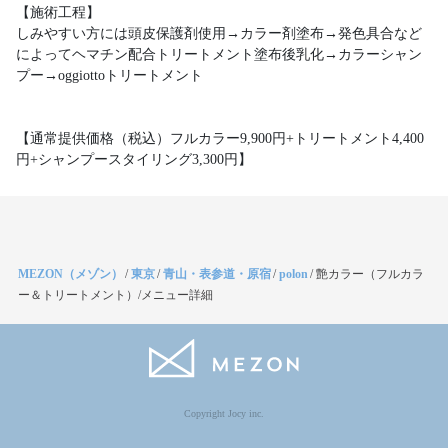
【施術工程】
しみやすい方には頭皮保護剤使用→カラー剤塗布→発色具合など
によってヘマチン配合トリートメント塗布後乳化→カラーシャン
プー→oggiottoトリートメント
【通常提供価格（税込）フルカラー9,900円+トリートメント4,400
円+シャンプースタイリング3,300円】
MEZON（メゾン）
/
東京
/
青山・表参道・原宿
/
polon
/
艶カラー（フルカラ
ー＆トリートメント）/メニュー詳細
Copyright Jocy inc.