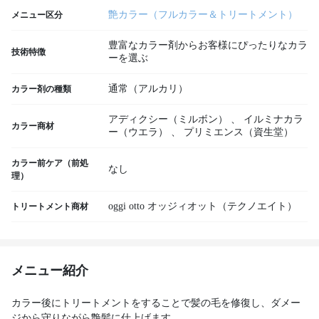
艶カラー（フルカラー＆トリートメント）
メニュー区分
豊富なカラー剤からお客様にぴったりなカラ
技術特徴
ーを選ぶ
通常（アルカリ）
カラー剤の種類
アディクシー（ミルボン）
、
イルミナカラ
カラー商材
ー（ウエラ）
、
プリミエンス（資生堂）
カラー前ケア（前処
なし
理）
oggi otto オッジィオット（テクノエイト）
トリートメント商材
メニュー紹介
カラー後にトリートメントをすることで髪の毛を修復し、ダメー
ジから守りながら艶髪に仕上げます。