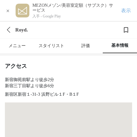
MEZONメゾン/美容室定額（サブスク）サ
×
表示
ービス
入手 -
Google Play
Royd.
基本情報
メニュー
スタイリスト
評価
アクセス
新宿御苑前駅より徒歩2分
新宿三丁目駅より徒歩6分
新宿区新宿１-31-3 浜野ビル１F・B１F