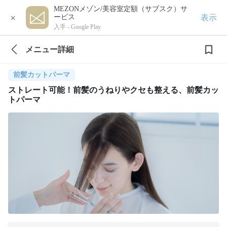
MEZONメゾン/美容室定額（サブスク）サ
×
表示
ービス
入手 -
Google Play
メニュー詳細
前髪カットパーマ
ストレート可能！前髪のうねりやクセも整える、前髪カッ
トパーマ