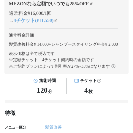
MEZONなら定額でいつでも
28
%OFF
※
通常料金¥16,000/1回
→
4チケット(¥11,550)
※
通常料金詳細
髪質改善料金¥ 14,000
+
シャンプースタイリング料金¥ 2,000
表示価格は全て税込です
※定額チケット 4チケット契約
時の金額です
※ご契約プランによって割引率が
27
%~
35
%になります
施術時間
チケット
120
4
分
枚
特徴
髪質改善
メニュー区分