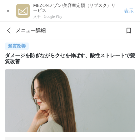
MEZONメゾン/美容室定額（サブスク）サ
×
表示
ービス
入手 -
Google Play
メニュー詳細
髪質改善
ダメージを防ぎながらクセを伸ばす、酸性ストレートで髪
質改善