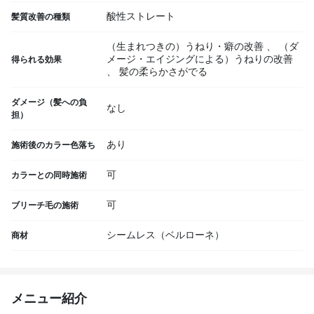
酸性ストレート
髪質改善の種類
（生まれつきの）うねり・癖の改善
、
（ダ
メージ・エイジングによる）うねりの改善
得られる効果
、
髪の柔らかさがでる
ダメージ（髪への負
なし
担）
あり
施術後のカラー色落ち
可
カラーとの同時施術
可
ブリーチ毛の施術
シームレス（ベルローネ）
商材
メニュー紹介