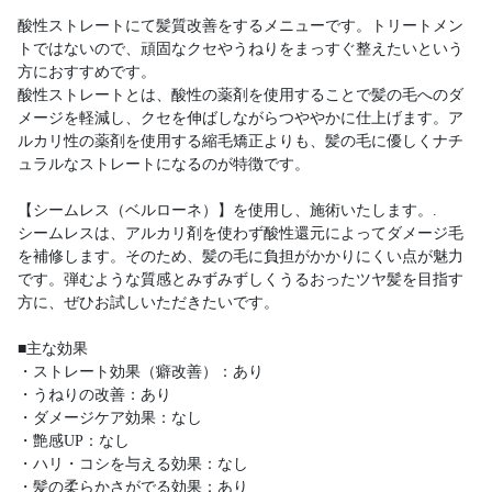
酸性ストレートにて髪質改善をするメニューです。トリートメン
トではないので、頑固なクセやうねりをまっすぐ整えたいという
方におすすめです。
酸性ストレートとは、酸性の薬剤を使用することで髪の毛へのダ
メージを軽減し、クセを伸ばしながらつややかに仕上げます。ア
ルカリ性の薬剤を使用する縮毛矯正よりも、髪の毛に優しくナチ
ュラルなストレートになるのが特徴です。
【シームレス（ベルローネ）】を使用し、施術いたします。.
シームレスは、アルカリ剤を使わず酸性還元によってダメージ毛
を補修します。そのため、髪の毛に負担がかかりにくい点が魅力
です。弾むような質感とみずみずしくうるおったツヤ髪を目指す
方に、ぜひお試しいただきたいです。
■主な効果
・ストレート効果（癖改善）：あり
・うねりの改善：あり
・ダメージケア効果：なし
・艶感UP：なし
・ハリ・コシを与える効果：なし
・髪の柔らかさがでる効果：あり