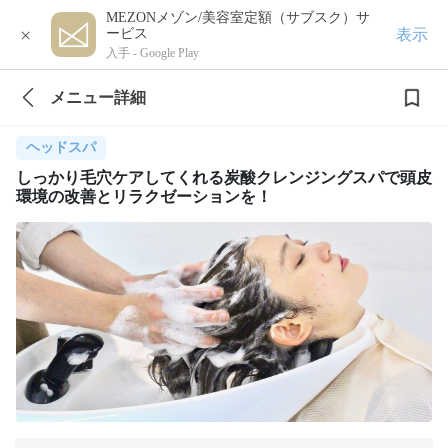
MEZONメゾン/美容室定額（サブスク）サ
×
表示
ービス
入手 -
Google Play
メニュー詳細
ヘッドスパ
しっかり毛穴ケアしてくれる炭酸クレンジングスパで頭皮
環境の改善とリラクゼーションを！