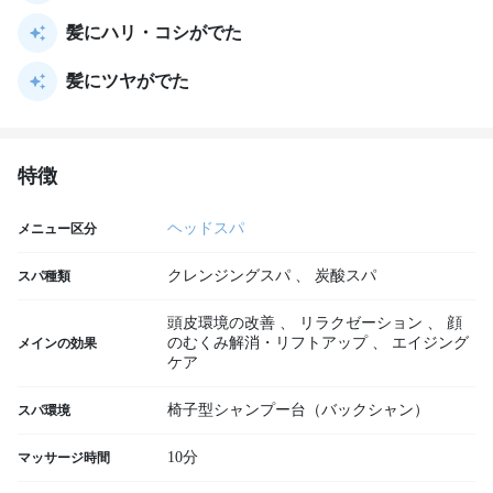
髪にハリ・コシがでた
髪にツヤがでた
特徴
ヘッドスパ
メニュー区分
クレンジングスパ
、
炭酸スパ
スパ種類
頭皮環境の改善
、
リラクゼーション
、
顔
のむくみ解消・リフトアップ
、
エイジング
メインの効果
ケア
椅子型シャンプー台（バックシャン）
スパ環境
10分
マッサージ時間