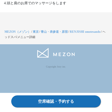
4.頭と肩のお席でのマッサージをします
MEZON（メゾン）
/
東京
/
青山・表参道・原宿
/
RENJISHI omotesando
/
ヘ
ッドスパ/メニュー詳細
Copyright Jocy inc.
空席確認・予約する