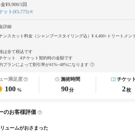
¥9,900/1回
ット(¥5,775)
※
金詳細
ナンスカット料金（シャンプースタイリング込）¥ 4,400
+
トリートメン
格は全て税込です
チケット 4チケット契約
時の金額です
約プランによって割引率が
41
%~
48
%になります
ュー満足度
施術時間
チケッ
100
90
2
%
分
枚
ーのお客様評価
リュームがおさまった