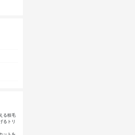
える枝毛
げるトリ
カットを