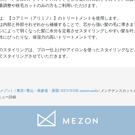
量調整や枝毛カットのみの方もご利用いただけます。
は、【コアミー（アリミノ）】のトリートメントを使用します。
は内部と外部それぞれから補修することで、芯から強い髪の毛に導きま
ジによって弱くなった髪に水分を定着させスタイリングしやすい髪を叶
性にぴったりな、保湿力の高いトリートメントです。
のスタイリングは、ブロー仕上げやアイロンを使ったスタイリングなど
てスタイリングさせていただきます。
（メゾン）
/
東京
/
青山・表参道・原宿
/
RENJISHI omotesando
/
メンテナンスカット
ニュー詳細