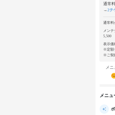
通常料金
→
2チケ
通常料
メンテ
5,500
表示価
※定額
※ご契
メニ
メニュ
ボ