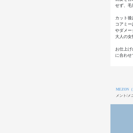
せず、毛
カット後
コアミー
やダメー
大人の女
お仕上げ
に合わせ
MEZON
メント/メ