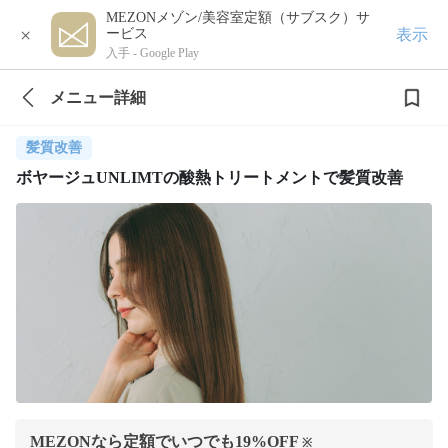
MEZONメゾン/美容室定額（サブスク）サ
×
表示
ービス
入手 -
Google Play
メニュー詳細
髪質改善
ボヤージュUNLIMTの酸熱トリートメントで髪質改善
MEZONなら定額でいつでも
19
%OFF
※