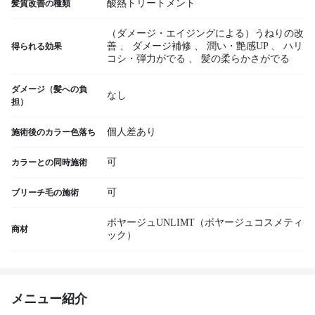
酸熱トリートメント
髪質改善の種類
（ダメージ・エイジングによる）うねりの改
善
、
ダメージ補修
、
潤い・艶感UP
、
ハリ
得られる効果
コシ・弾力がでる
、
髪の柔らかさがでる
ダメージ（髪への負
なし
担）
個人差あり
施術後のカラー色落ち
可
カラーとの同時施術
可
ブリーチ毛の施術
ボヤージュUNLIMT（ボヤージュコスメティ
商材
ック）
メニュー紹介