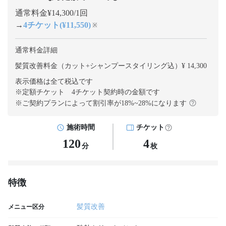
通常料金¥14,300/1回
→
4チケット(¥11,550)
※
通常料金詳細
髪質改善料金（カット+シャンプースタイリング込）¥ 14,300
表示価格は全て税込です
※定額チケット 4チケット契約
時の金額です
※ご契約プランによって割引率が
18
%~
28
%になります
施術時間
チケット
120
4
分
枚
特徴
髪質改善
メニュー区分