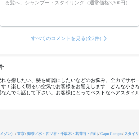
る髪へ、シャンプー・スタイリング（通常価格3,300円）
すべてのコメントを見る(全2件)
介
疲れを癒したい、髪を綺麗にしたいなどのお悩み、全力でサポ
ます！楽しく明るい空気でお客様をお迎えします！どんな小さ
問なんでも話して下さい。お客様にとってベストなヘアスタイ
！
（メゾン）
/
東京
/
御茶ノ水・四ツ谷・千駄木・茗荷谷・白山
/
Capo Campo
/
スタイリ