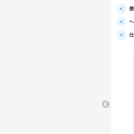
接
ヘ
仕