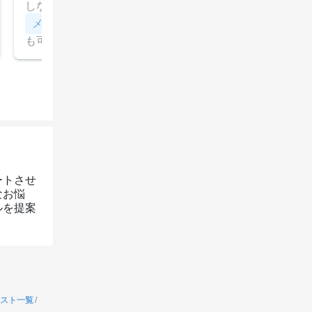
しながら優しく染めるリタッチカラー
メンテナンスカット＆トリートメント
デザインカット
も可能、ボタニエンス（ハイドレート）のトリートメン
付きカットメニュー
ートさせ
なお悩
ルを提案
スト一覧
/