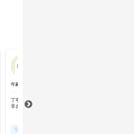
未登録
2022年1月19日
年齢：50代後半
丁寧なカウンセリング安心してお任せできました。また
非お願いしたいです。
すべて見る
リタッチ根元染め（白髪染め含む）
敏感な頭皮を保護