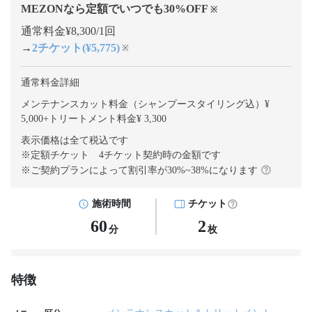
MEZONなら定額でいつでも
30
%OFF
※
通常料金¥8,300/1回
→
2チケット(¥5,775)
※
通常料金詳細
メンテナンスカット料金（シャンプースタイリング込）¥
5,000
+
トリートメント料金¥ 3,300
表示価格は全て税込です
※定額チケット 4チケット契約
時の金額です
※ご契約プランによって割引率が
30
%~
38
%になります
施術時間
チケット
60
2
分
枚
特徴