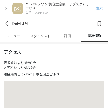
MEZONメゾン/美容室定額（サブスク）サ
×
表示
ービス
入手 -
Google Play
Dot+LIM
基本情報
メニュー
スタイリスト
評価
アクセス
表参道駅より徒歩1分
外苑前駅より徒歩8分
港区南青山３-18-7 日本塩回送ビルＢ１