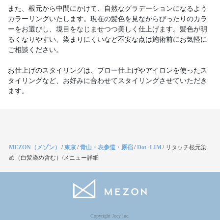
また、根元から中間にかけて、自然なグラデーションになるよう
カラーリングいたします。現在の髪色を見ながらぴったりのカラ
ーをお選びし、境目をなじませつつ美しく仕上げます。髪色が明
るくなりやすい、染まりにくいなど不安な点は施術前にお気軽に
ご相談ください。
お仕上げのスタイリングは、ブロー仕上げやアイロンを使ったス
タイリングなど、お好みに合わせてスタイリングさせていただき
ます。
MEZON（メゾン）
/
東京
/
青山・表参道・原宿
/
Dot+LIM
/
リタッチ根元染
め（白髪染め含む）/メニュー詳細
Copyright Jocy inc.