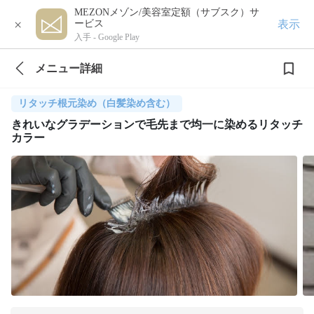
MEZONメゾン/美容室定額（サブスク）サ
×
表示
ービス
入手 -
Google Play
メニュー詳細
リタッチ根元染め（白髪染め含む）
きれいなグラデーションで毛先まで均一に染めるリタッチ
カラー