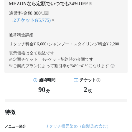
MEZONなら定額でいつでも
34
%OFF
※
通常料金¥8,800/1回
→
2チケット(¥5,775)
※
通常料金詳細
リタッチ料金¥ 6,600
+
シャンプー・スタイリング料金¥ 2,200
表示価格は全て税込です
※定額チケット 4チケット契約
時の金額です
※ご契約プランによって割引率が
34
%~
41
%になります
施術時間
チケット
90
2
分
枚
特徴
リタッチ根元染め（白髪染め含む）
メニュー区分