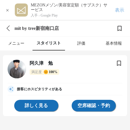
MEZONメゾン/美容室定額（サブスク）サ
×
表示
ービス
入手 -
Google Play
mit by tree新宿南口店
スタイリスト
メニュー
評価
基本情報
阿久津 勉
満足度
100%
接客にホスピタリティがある
詳しく見る
空席確認・予約