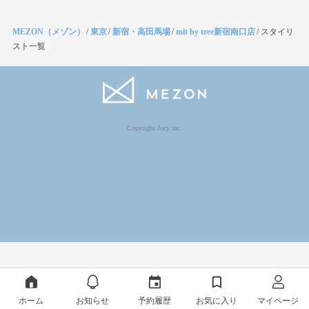
MEZON（メゾン）
/
東京
/
新宿・高田馬場
/
mit by tree新宿南口店
/
スタイリ
スト一覧
Copyright Jocy inc.
ホーム
お知らせ
予約履歴
お気に入り
マイページ