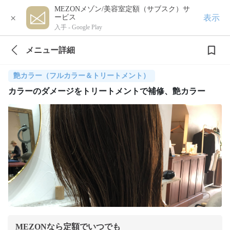
MEZONメゾン/美容室定額（サブスク）サ
×
表示
ービス
入手 -
Google Play
メニュー詳細
艶カラー（フルカラー＆トリートメント）
カラーのダメージをトリートメントで補修、艶カラー
MEZONなら定額でいつでも