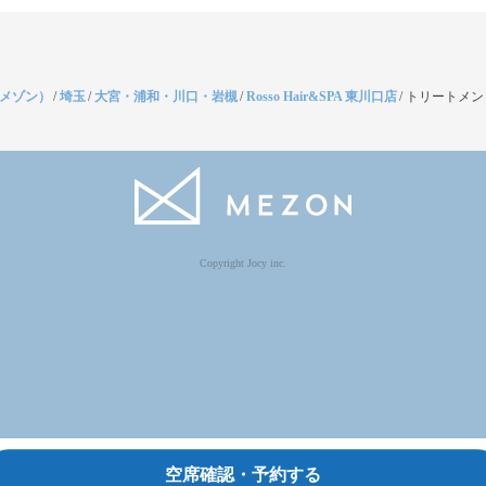
（メゾン）
/
埼玉
/
大宮・浦和・川口・岩槻
/
Rosso Hair&SPA 東川口店
/
トリートメン
Copyright Jocy inc.
空席確認・予約する