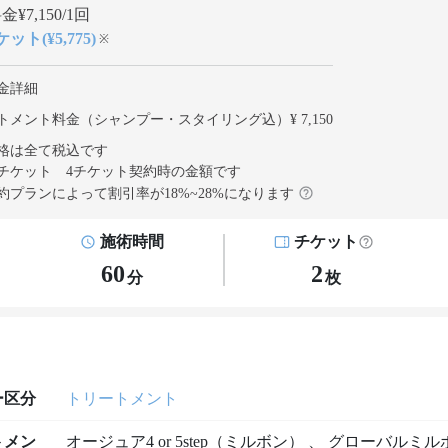
¥7,150/1回
ット(¥5,775)
※
金詳細
トメント料金（シャンプー・スタイリング込）¥ 7,150
格は全て税込です
チケット 4チケット契約
時の金額です
約プランによって割引率が
18
%~
28
%になります
施術時間
チケット
60
2
分
枚
ー区分
トリートメント
トメン
オージュア4 or 5step（ミルボン）
、
グローバルミル