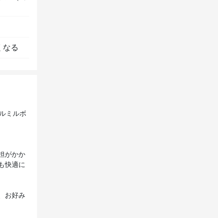
くなる
バルミルボ
担がかか
も快適に
、お好み