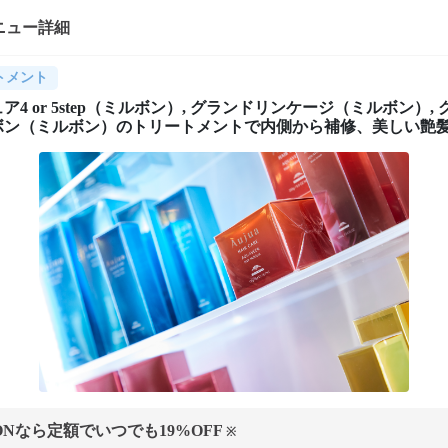
ニュー詳細
トメント
ア4 or 5step（ミルボン）, グランドリンケージ（ミルボン）,
ボン（ミルボン）のトリートメントで内側から補修、美しい艶
ONなら定額でいつでも
19
%OFF
※