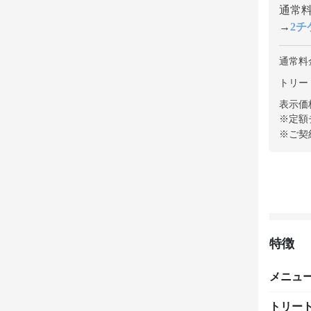
通常料金
→
2チケ
通常料
トリー
表示価
※定額
※ご契
特徴
メニュ
トリー