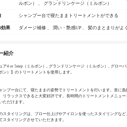
ルボン）
、
グランドリンケージ（ミルボン）
徴
シャンプー台で寝たままトリートメントができる
の効果
ダメージ補修
、
潤い・艶感UP
、
髪のまとまりがよ
ー紹介
ア4 or 5step（ミルボン）, グランドリンケージ（ミルボン）, グロー
ボン）】のトリートメントを使用します。
ャンプー台にて、寝たままの姿勢でトリートメントを行います。首に負
、リラックスできると大変好評です。長時間のトリートメントメニュー
いただけます。
のスタイリングは、ブロー仕上げやアイロンを使ったスタイリングなど
てスタイリングさせていただきます。