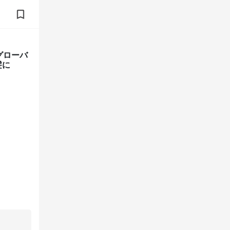
 グローバ
髪に