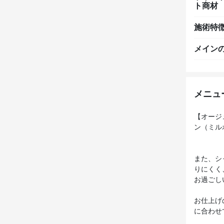
ト商材
施術特
メイン
メニュ
【オージュ
ン（ミル
また、シ
りにくく
お過ごし
お仕上げ
に合わせ