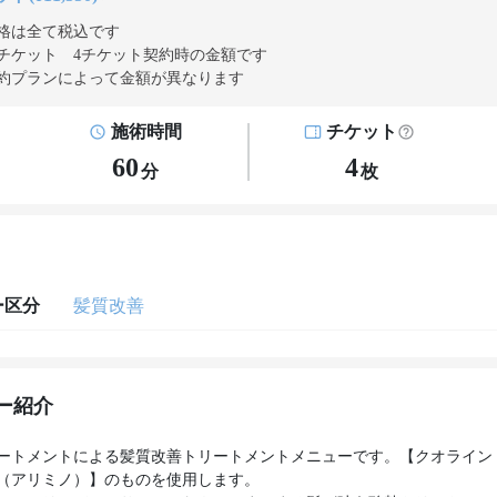
格は全て税込です
チケット 4チケット契約
時の金額です
約プランによって金額が異なります
施術時間
チケット
60
4
分
枚
ー区分
髪質改善
ー紹介
ートメントによる髪質改善トリートメントメニューです。【クオライン
（アリミノ）】のものを使用します。