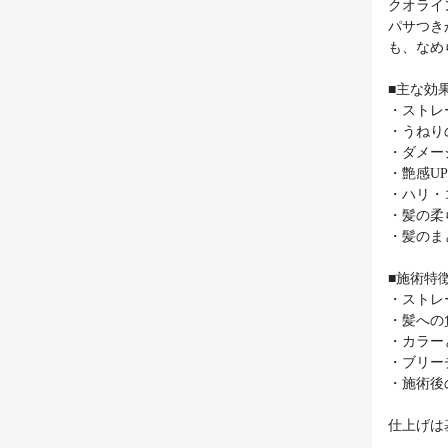
クオライ
パサつき
も、なめ
■主な効
・ストレ
・うねり
・ダメー
・艶感U
・ハリ・
・髪の柔
・髪のま
■施術特
・ストレ
・髪への
・カラー
・ブリー
・施術後
仕上げは