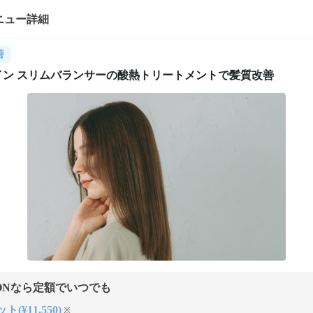
ニュー詳細
善
イン スリムバランサーの酸熱トリートメントで髪質改善
ONなら定額でいつでも
ト(¥11,550)
※