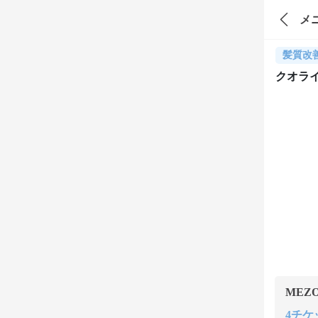
メ
髪質改
クオラ
MEZ
4チケッ