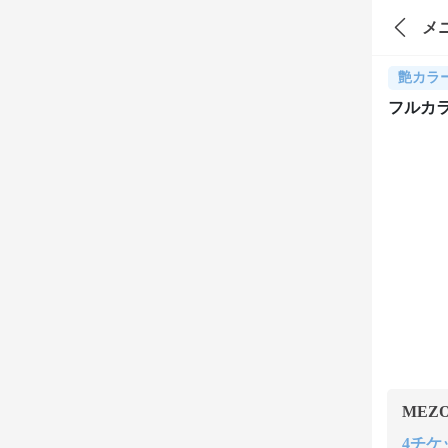
メ
艶カラ
フルカ
MEZ
4チケッ