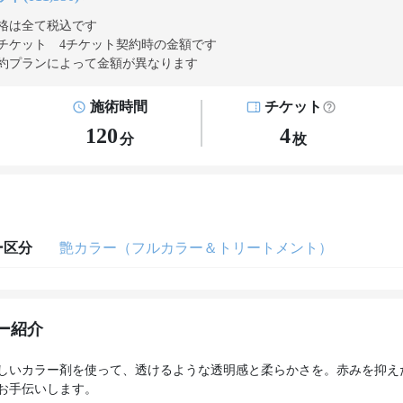
格は全て税込です
チケット 4チケット契約
時の金額です
約プランによって金額が異なります
施術時間
チケット
120
4
分
枚
ー区分
艶カラー（フルカラー＆トリートメント）
ー紹介
しいカラー剤を使って、透けるような透明感と柔らかさを。赤みを抑え
お手伝いします。