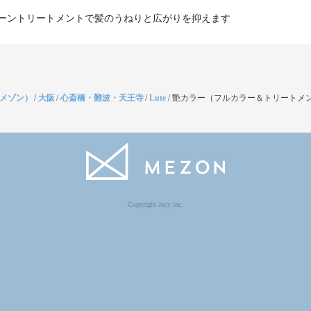
ーントリートメントで髪のうねりと広がりを抑えます
（メゾン）
/
大阪
/
心斎橋・難波・天王寺
/
Lute
/
艶カラー（フルカラー＆トリートメン
Copyright Jocy inc.