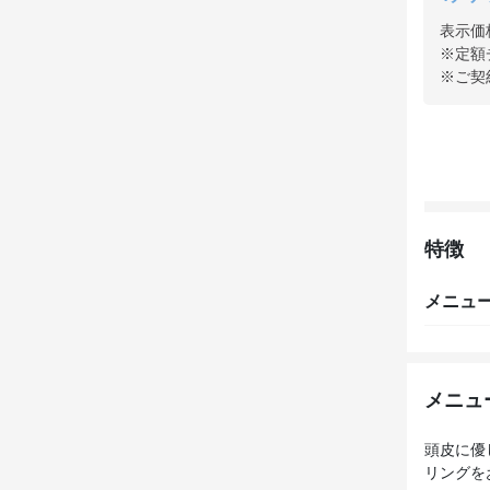
表示価
※定額
※ご契
特徴
メニュ
メニュ
頭皮に優
リングを