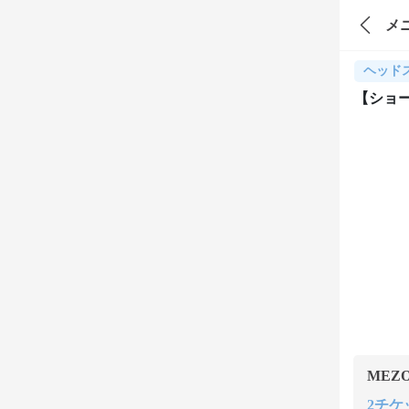
メ
ヘッド
【ショ
MEZ
2チケッ