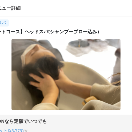
ニュー詳細
スパ
ートコース】ヘッドスパ(シャンプーブロー込み）
ONなら定額でいつでも
ト(¥5,775)
※