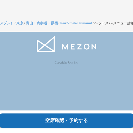
（メゾン）
/
東京
/
青山・表参道・原宿
/
hair&make lalmamit
/
ヘッドスパ/メニュー詳
Copyright Jocy inc.
空席確認・予約する