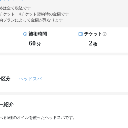
格は全て税込です
チケット 4チケット契約
時の金額です
約プランによって金額が異なります
施術時間
チケット
60
2
分
枚
ー区分
ヘッドスパ
ー紹介
べる5種のオイルを使ったヘッドスパです。