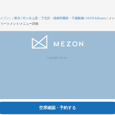
（メゾン）
/
東京
/
代々木上原・下北沢・成城学園前・千歳船橋
/
SEED＆Beauty
/
メン
リートメント/メニュー詳細
Copyright Jocy inc.
空席確認・予約する