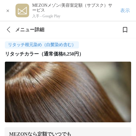
MEZONメゾン/美容室定額（サブスク）サ
×
表示
ービス
入手 -
Google Play
メニュー詳細
リタッチ根元染め（白髪染め含む）
リタッチカラー（通常価格8,250円）
MEZONなら定額でいつでも