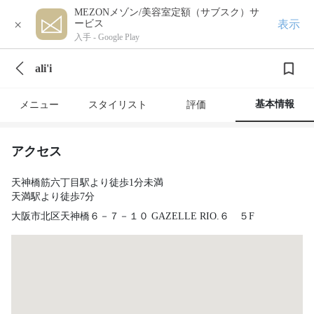
MEZONメゾン/美容室定額（サブスク）サ
×
表示
ービス
入手 -
Google Play
ali'i
基本情報
メニュー
スタイリスト
評価
アクセス
天神橋筋六丁目駅より徒歩1分未満
天満駅より徒歩7分
大阪市北区天神橋６－７－１０ GAZELLE RIO.６ ５F