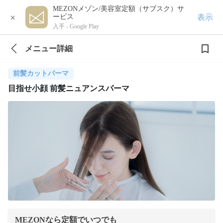
MEZONメゾン/美容室定額（サブスク）サ
×
表示
ービス
入手 -
Google Play
メニュー詳細
前髪カットパーマ
目指せ小顔 前髪ニュアンスパーマ
MEZONなら定額でいつでも