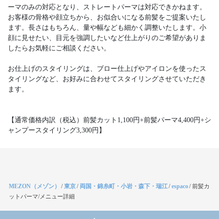
ーマのみの対応となり、ストレートパーマは対応できかねます。
お客様の骨格や顔立ちから、お似合いになる前髪をご提案いたし
ます。長さはもちろん、量や幅なども細かく調整いたします。小
顔に見せたい、目元を強調したいなど仕上がりのご希望がありま
したらお気軽にご相談ください。
お仕上げのスタイリングは、ブロー仕上げやアイロンを使ったス
タイリングなど、お好みに合わせてスタイリングさせていただき
ます。
【通常価格内訳（税込）前髪カット1,100円+前髪パーマ4,400円+シ
ャンプースタイリング3,300円】
MEZON（メゾン）
/
東京
/
両国・錦糸町・小岩・森下・瑞江
/
espaco
/
前髪カ
ットパーマ/メニュー詳細