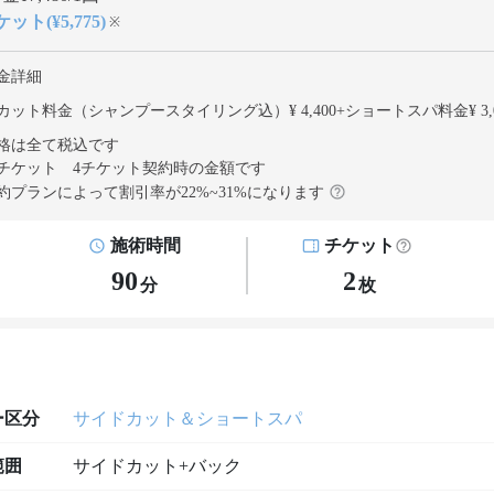
ット(¥5,775)
※
金詳細
カット料金（シャンプースタイリング込）¥ 4,400
+
ショートスパ料金¥ 3,0
格は全て税込です
チケット 4チケット契約
時の金額です
約プランによって割引率が
22
%~
31
%になります
施術時間
チケット
90
2
分
枚
ー区分
サイドカット＆ショートスパ
範囲
サイドカット+バック