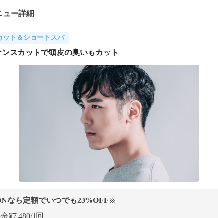
ニュー詳細
カット＆ショートスパ
ナンスカットで頭皮の臭いもカット
ONなら定額でいつでも
23
%OFF
※
¥7,480/1回