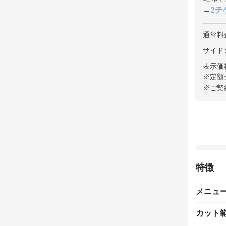
→
2チケ
通常料
サイド
表示価
※定額
※ご契
特徴
メニュ
カット