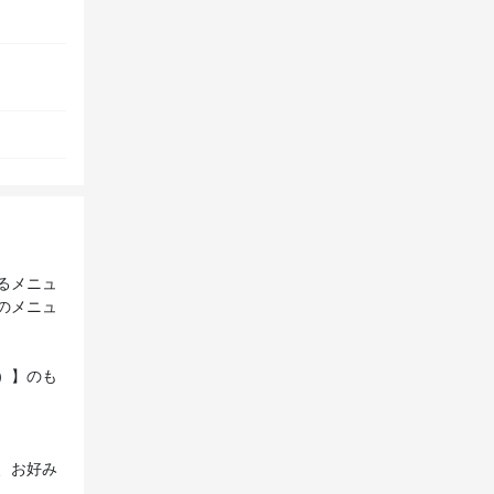
るメニュ
のメニュ
）】のも
、お好み