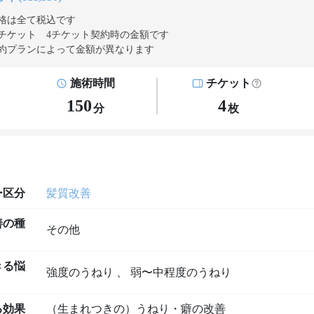
格は全て税込です
チケット 4チケット契約
時の金額です
約プランによって金額が異なります
施術時間
チケット
150
4
分
枚
ー区分
髪質改善
善の種
その他
きる悩
強度のうねり
、
弱〜中程度のうねり
る効果
（生まれつきの）うねり・癖の改善