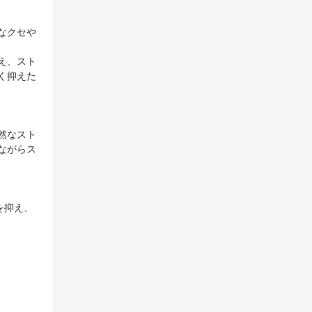
なクセや
え、スト
く抑えた
然なスト
ながらス
を抑え、