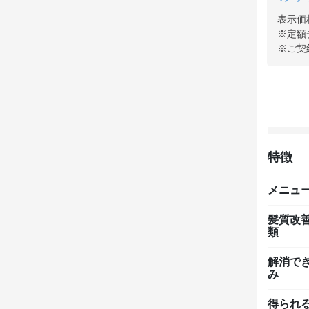
表示価
※定額
※ご契
特徴
メニュ
髪質改
類
解消で
み
得られ