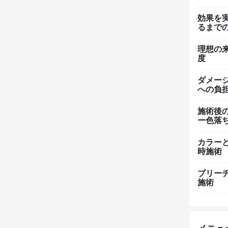
効果を
るまで
理想の
度
ダメー
への負
施術後
ー色落
カラー
時施術
ブリー
施術