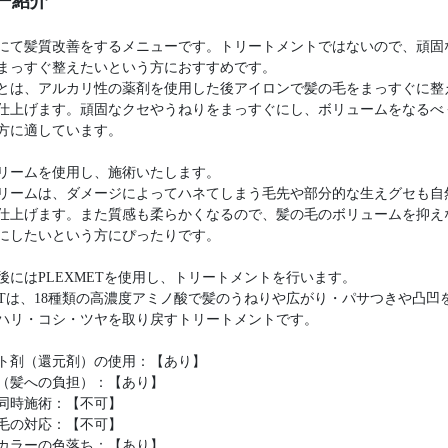
ー紹介
にて髪質改善をするメニューです。トリートメントではないので、頑固
まっすぐ整えたいという方におすすめです。
とは、アルカリ性の薬剤を使用した後アイロンで髪の毛をまっすぐに整
仕上げます。頑固なクセやうねりをまっすぐにし、ボリュームをなるべ
方に適しています。
リームを使用し、施術いたします。
リームは、ダメージによってハネてしまう毛先や部分的な生えグセも自
仕上げます。また質感も柔らかくなるので、髪の毛のボリュームを抑え
にしたいという方にぴったりです。
後にはPLEXMETを使用し、トリートメントを行います。
METは、18種類の高濃度アミノ酸で髪のうねりや広がり・パサつきや凸凹
ハリ・コシ・ツヤを取り戻すトリートメントです。
ト剤（還元剤）の使用：【あり】
（髪への負担）：【あり】
同時施術：【不可】
毛の対応：【不可】
カラーの色落ち：【あり】