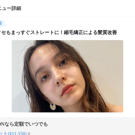
ニュー詳細
善
クセもまっすぐストレートに！縮毛矯正による髪質改善
ONなら定額でいつでも
ト(¥11,550)
※