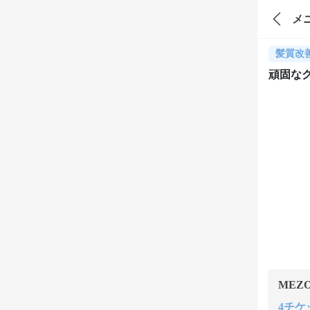
メ
髪質改
頑固な
MEZ
4チケッ