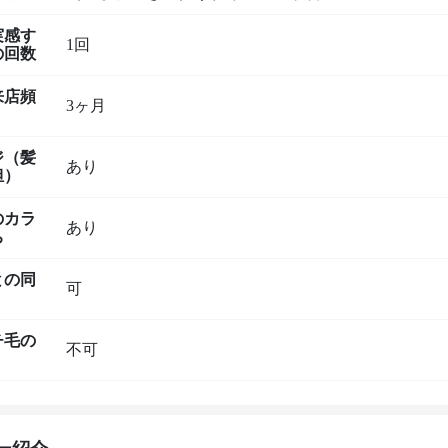
実感す
1回
の回数
来店頻
3ヶ月
ジ（髪
あり
担）
のカラ
あり
ち
との同
可
チ毛の
不可