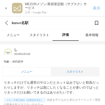
MEZONメゾン/美容室定額（サブスク）サ
×
表示
ービス
入手 -
Google Play
louwe名駅
評価
メニュー
スタイリスト
基本情報
し
2025年02月10日
年齢：40代前半
メニュー
スタイリスト
リタッチだけでも通常のサロンだとカット込みでないと割高だっ
たりしますが、リタッチは急にしたくなることが多いのでぱっと
リタッチだけお願いできるのはありがたいです。
頭皮を守りながら安心カラーリング！理想
リタッチ根元染め（白髪染め含む）
の髪色を叶えるリタッチカラー