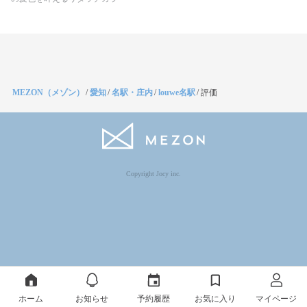
MEZON（メゾン）
/
愛知
/
名駅・庄内
/
louwe名駅
/
評価
Copyright Jocy inc.
ホーム
お知らせ
予約履歴
お気に入り
マイページ