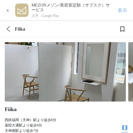
MEZONメゾン/美容室定額（サブスク）サ
×
表示
ービス
入手 -
Google Play
Fiika
Fiika
西鉄福岡（天神）駅より徒歩6分
薬院大通駅より徒歩6分
天神南駅より徒歩7分
地図