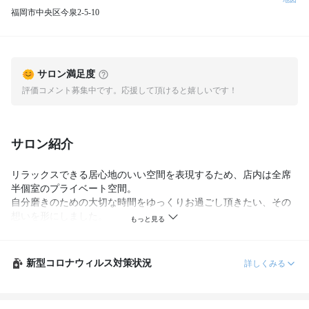
福岡市中央区今泉2-5-10
サロン満足度
評価コメント募集中です。応援して頂けると嬉しいです！
サロン紹介
リラックスできる居心地のいい空間を表現するため、店内は全席
半個室のプライベート空間。

自分磨きのための大切な時間をゆっくりお過ごし頂きたい、その
想いを形にしました。

 Fiikaでは、お客様一人ひとりのキレイをお手伝いするため、多彩
なメニューをご用意しております。中でも、毛髪強度の補修力が
非常に高いTOKIOトリートメントは人気のメニューです！美しい
新型コロナウィルス対策状況
詳しくみる
艶・強度・弾力をぜひご体験下さい。

トレンドのスタイルからタイムレスなスタイルまで、ご希望のス
タイルをご提案いたします。