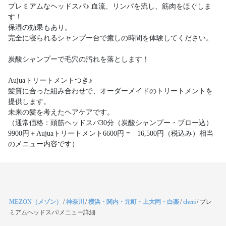
プレミアムなヘッドスパ♪ 血流、リンパを流し、筋肉をほぐしま
す！
保湿の効果もあり。
完全に寝られるシャンプー台で癒しの時間を体験してください。
炭酸シャンプーで毛穴の汚れを落とします！
Aujuaトリートメントつき♪
髪質に合った組み合わせで、オーダーメイドのトリートメントを
提供します。
未来の髪を考えたヘアケアです。
（通常価格：頭筋ヘッドスパ30分（炭酸シャンプー・ブロー込）
9900円＋Aujuaトリートメント6600円 = 16,500円（税込み）相当
のメニュー内容です）
MEZON（メゾン）
/
神奈川
/
横浜・関内・元町・上大岡・白楽
/
cheri
/
プレ
ミアムヘッドスパ/メニュー詳細