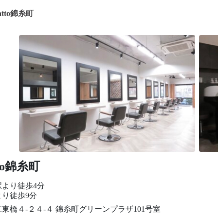
atto錦糸町
tto錦糸町
駅より徒歩4分
より徒歩9分
東橋４-２４-４ 錦糸町グリーンプラザ101号室