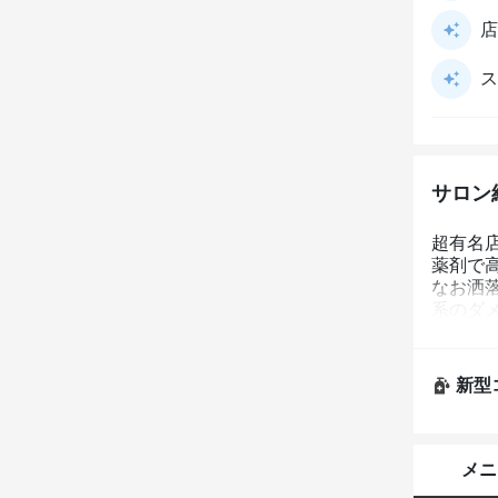
店
ス
サロン
超有名
薬剤で高
なお洒
系のダ
いたくな
新型
メニ