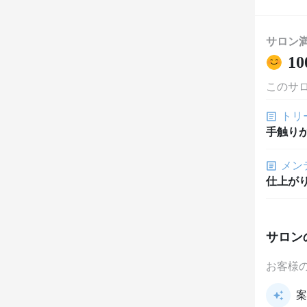
サロン
10
このサ
トリ
手触り
メン
仕上が
サロン
お客様
案