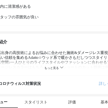
内に清潔感がある
タッフの雰囲気が良い
紹介
店出身の高技術によるお悩みに合わせた施術&ダメージレス重
い信頼を集めるAdatto☆ウッド系で暖かさもだしつつスタイ
落空間♪一人ひとりのライフスタイルやファッションに合わせる
メージレスカラーはもちろん、ボブ・ショートのカット技術は
る仕上がり!
コロナウィルス対策状況
詳し
ュー
スタイリスト
評価
基