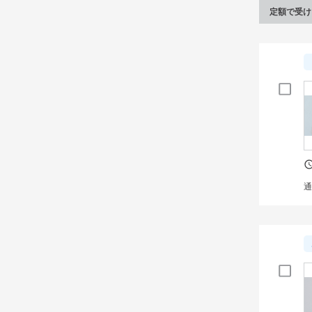
定額で受け
通