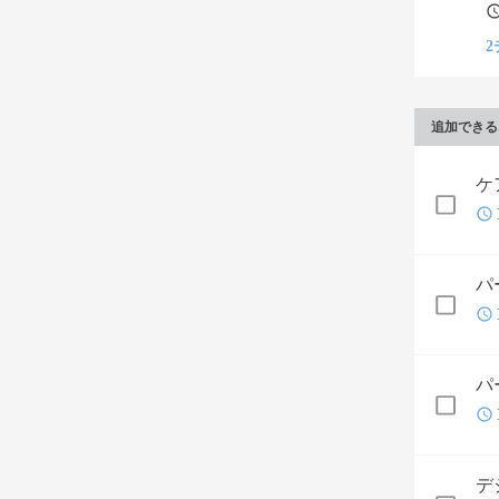
2
追加できる
ケ
パ
パ
デ