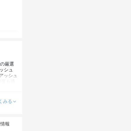
視の厳選
リッシュ
アッシュ
何度も通
くみる
本情報