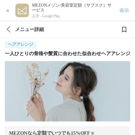
MEZONメゾン/美容室定額（サブスク）サ
×
表示
ービス
入手 -
Google Play
メニュー詳細
ヘアアレンジ
一人ひとりの骨格や髪質に合わせた似合わせヘアアレンジ
MEZONなら定額でいつでも
15
%OFF
※