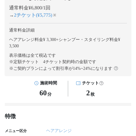
通常料金¥6,800/1回
→
2チケット(¥5,775)
※
通常料金詳細
ヘアアレンジ料金¥ 3,300
+
シャンプー・スタイリング料金¥
3,500
表示価格は全て税込です
※定額チケット 4チケット契約
時の金額です
※ご契約プランによって割引率が
14
%~
24
%になります
施術時間
チケット
60
2
分
枚
特徴
ヘアアレンジ
メニュー区分