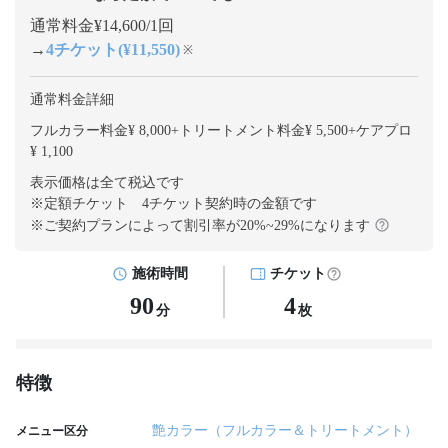
通常料金¥14,600/1回
→
4チケット(¥11,550)
※
通常料金詳細
フルカラー料金¥ 8,000
+
トリートメント料金¥ 5,500
+
ケアプロ
¥ 1,100
表示価格は全て税込です
※定額チケット 4チケット契約
時の金額です
※ご契約プランによって割引率が
20
%~
29
%になります
施術時間
チケット
90
4
分
枚
特徴
艶カラー（フルカラー＆トリートメント）
メニュー区分