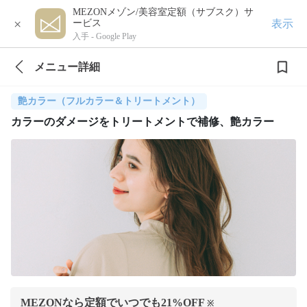
MEZONメゾン/美容室定額（サブスク）サ
×
表示
ービス
入手 -
Google Play
メニュー詳細
艶カラー（フルカラー＆トリートメント）
カラーのダメージをトリートメントで補修、艶カラー
MEZONなら定額でいつでも
21
%OFF
※