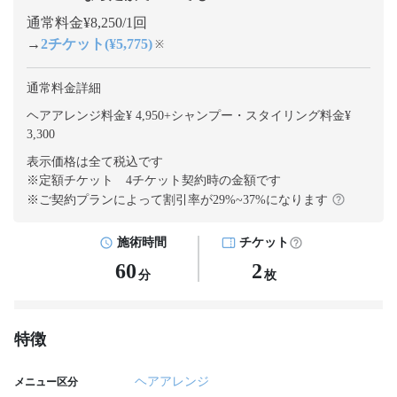
通常料金¥8,250/1回
→
2チケット(¥5,775)
※
通常料金詳細
ヘアアレンジ料金¥ 4,950
+
シャンプー・スタイリング料金¥
3,300
表示価格は全て税込です
※定額チケット 4チケット契約
時の金額です
※ご契約プランによって割引率が
29
%~
37
%になります
施術時間
チケット
60
2
分
枚
特徴
ヘアアレンジ
メニュー区分