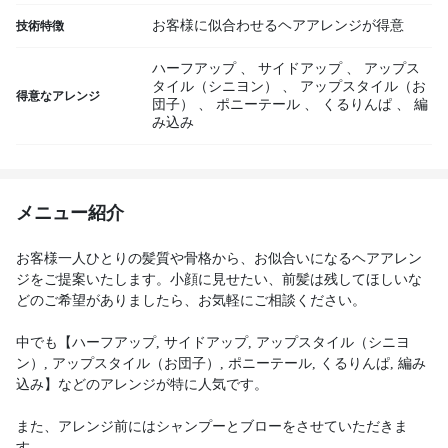
お客様に似合わせるヘアアレンジが得意
技術特徴
ハーフアップ
、
サイドアップ
、
アップス
タイル（シニヨン）
、
アップスタイル（お
得意なアレンジ
団子）
、
ポニーテール
、
くるりんぱ
、
編
み込み
メニュー紹介
お客様一人ひとりの髪質や骨格から、お似合いになるヘアアレン
ジをご提案いたします。小顔に見せたい、前髪は残してほしいな
どのご希望がありましたら、お気軽にご相談ください。
中でも【ハーフアップ, サイドアップ, アップスタイル（シニヨ
ン）, アップスタイル（お団子）, ポニーテール, くるりんぱ, 編み
込み】などのアレンジが特に人気です。
また、アレンジ前にはシャンプーとブローをさせていただきま
す。