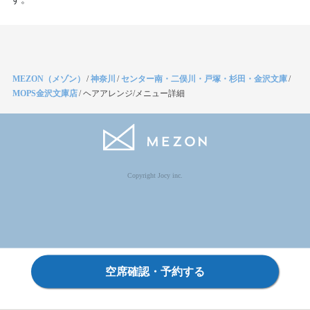
MEZON（メゾン）
/
神奈川
/
センター南・二俣川・戸塚・杉田・金沢文庫
/
MOPS金沢文庫店
/
ヘアアレンジ/メニュー詳細
Copyright Jocy inc.
空席確認・予約する