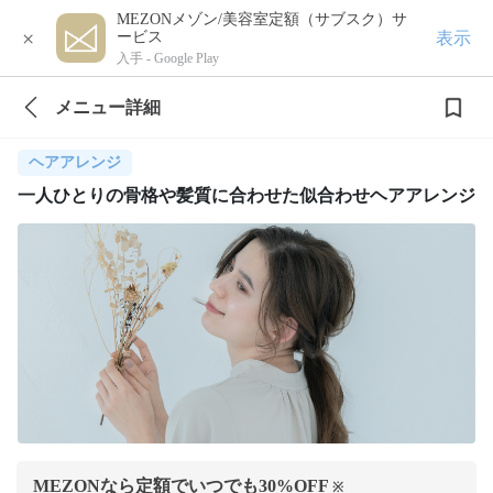
MEZONメゾン/美容室定額（サブスク）サ
×
表示
ービス
入手 -
Google Play
メニュー詳細
ヘアアレンジ
一人ひとりの骨格や髪質に合わせた似合わせヘアアレンジ
MEZONなら定額でいつでも
30
%OFF
※