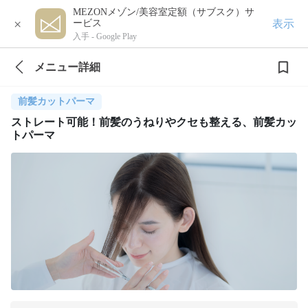
MEZONメゾン/美容室定額（サブスク）サ
×
表示
ービス
入手 -
Google Play
メニュー詳細
前髪カットパーマ
ストレート可能！前髪のうねりやクセも整える、前髪カッ
トパーマ