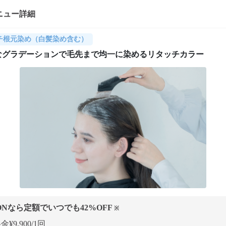
ニュー詳細
チ根元染め（白髪染め含む）
なグラデーションで毛先まで均一に染めるリタッチカラー
ONなら定額でいつでも
42
%OFF
※
¥9,900/1回