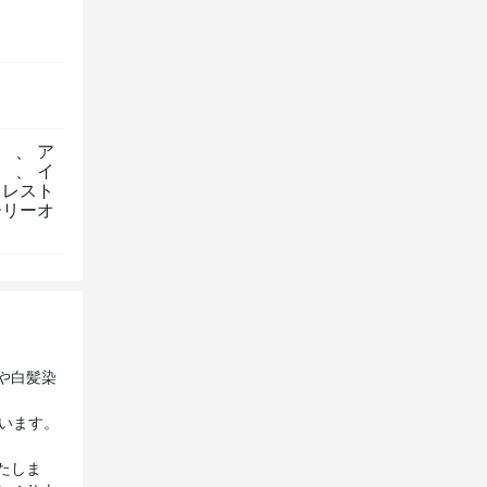
）
、
ア
）
、
イ
コレスト
ーリーオ
や白髪染
ています。
たしま