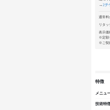
→
2チケ
通常料
リタッチ
表示価
※定額
※ご契
特徴
メニュ
技術特