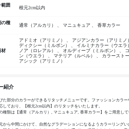
チ範囲
根元2cm以内
剤の種
通常（アルカリ）
、
マニュキュア
、
香草カラー
アドミオ（アリミノ）
、
アジアンカラー（アリミノ
ディクシー（ミルボン）
、
イルミナカラー（ウエラ
商材
ノア（ロレアル）
、
オルディーブ（ミルボン）
、
ン（ウエラ）
、
マテリア（ルベル）
、
カラースト
アシック（アリミノ）
ー紹介
びた部分のカラーができるリタッチメニューです。ファッションカラー
応しており、【根元2cm以内】のリタッチをいたします。
の種類は【通常（アルカリ）, マニュキュア, 香草カラー】をご用意し
元から中間にかけて、自然なグラデーションになるようカラーリングい