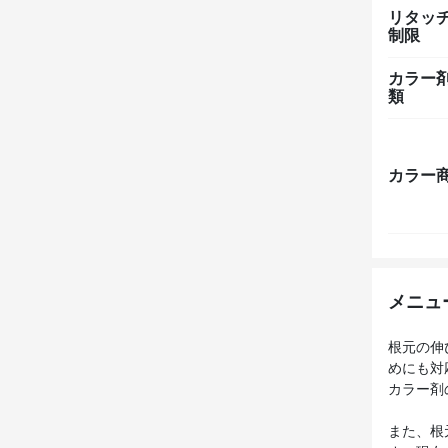
リタッ
制限
カラー
類
カラー
メニュ
根元の伸
めにも対
カラー剤
また、根