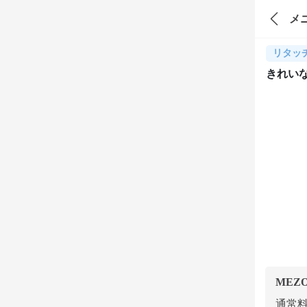
メ
リタッ
きれい
MEZ
通常料金