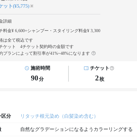
ット(¥5,775)
※
金詳細
料金¥ 6,600
+
シャンプー・スタイリング料金¥ 3,300
格は全て税込です
チケット 4チケット契約
時の金額です
約プランによって割引率が
41
%~
48
%になります
施術時間
チケット
90
2
分
枚
ー区分
リタッチ根元染め（白髪染め含む）
徴
自然なグラデーションになるようカラーリングする