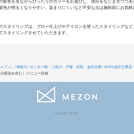
の髪色を見ながらぴったりのカラーをお選びし、境目をなじませつつ美
髪色が明るくなりやすい、染まりにくいなど不安な点は施術前にお気軽
。
のスタイリングは、ブロー仕上げやアイロンを使ったスタイリングなど
てスタイリングさせていただきます。
（メゾン）
/
神奈川
/
センター南・二俣川・戸塚・杉田・金沢文庫
/
MOPS金沢文庫店
白髪染め含む）/メニュー詳細
Copyright Jocy inc.