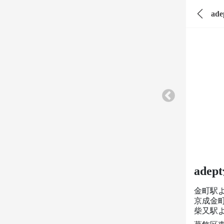
ad
ade
金町駅
京成金
柴又駅よ