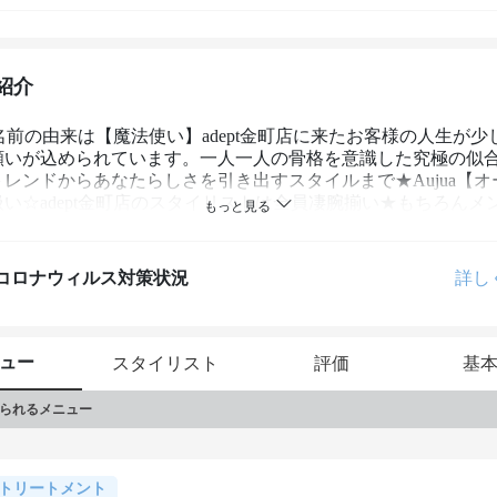
紹介
tの名前の由来は【魔法使い】adept金町店に来たお客様の人生が
願いが込められています。一人一人の骨格を意識した究極の似
レンドからあなたらしさを引き出すスタイルまで★Aujua【オ
い☆adept金町店のスタイリストは全員凄腕揃い★もちろんメ
コロナウィルス対策状況
詳し
ュー
スタイリスト
評価
基
られるメニュー
トリートメント