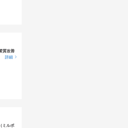
髪質改善
詳細
p（ミルボ