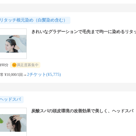
リタッチ根元染め（白髪染め含む）
きれいなグラデーションで毛先まで均一に染めるリタ
90分
満足度募集中
→
2チケット(¥5,775)
常 ¥10,000/1回
ヘッドスパ
炭酸スパの頭皮環境の改善効果で美しく、ヘッドスパ