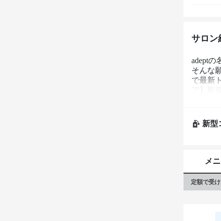
サロン
adep
そんな
で最新ト
ア】取扱
任せ
新型
メニ
定額で受け