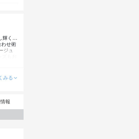
少し輝く…
合わせ術
ージュ
ンズもお
くみる
本情報