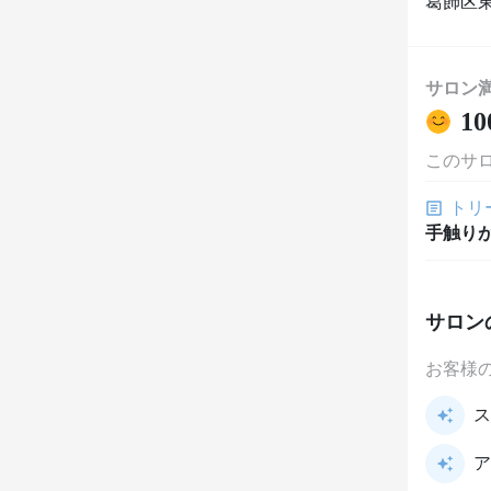
葛飾区東
サロン
10
このサ
トリ
手触り
サロン
お客様
ス
ア