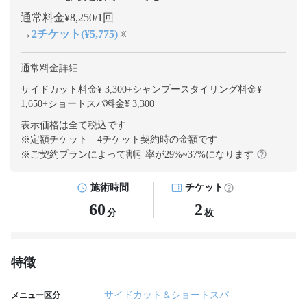
通常料金¥8,250/1回
→
2チケット(¥5,775)
※
通常料金詳細
サイドカット料金¥ 3,300
+
シャンプースタイリング料金¥
1,650
+
ショートスパ料金¥ 3,300
表示価格は全て税込です
※定額チケット 4チケット契約
時の金額です
※ご契約プランによって割引率が
29
%~
37
%になります
施術時間
チケット
60
2
分
枚
特徴
サイドカット＆ショートスパ
メニュー区分