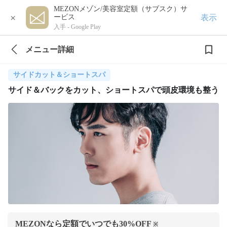
MEZONメゾン/美容室定額（サブスク）サ
×
表示
ービス
入手 -
Google Play
メニュー詳細
サイドカット＆ショートスパ
サイド＆バックをカット、ショートスパで頭皮環境も整う
MEZONなら定額でいつでも
30
%OFF
※