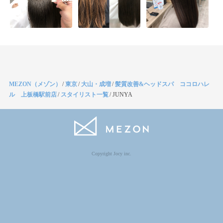
MEZON（メゾン）
/
東京
/
大山・成増
/
髪質改善&ヘッドスパ ココロハレ
ル 上板橋駅前店
/
スタイリスト一覧
/
JUNYA
Copyright Jocy inc.