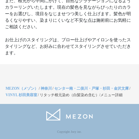
また、根元から中間にかけて、自然なグラデーションになるよう
カラーリングいたします。現在の髪色を見ながらぴったりのカラ
ーをお選びし、境目をなじませつつ美しく仕上げます。髪色が明
るくなりやすい、染まりにくいなど不安な点は施術前にお気軽に
ご相談ください。
お仕上げのスタイリングは、ブロー仕上げやアイロンを使ったス
タイリングなど、お好みに合わせてスタイリングさせていただき
ます。
MEZON（メゾン）
/
神奈川
/
センター南・二俣川・戸塚・杉田・金沢文庫
/
VINYL 杉田美容室
/
リタッチ根元染め（白髪染め含む）/メニュー詳細
Copyright Jocy inc.