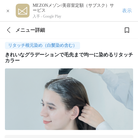
MEZONメゾン/美容室定額（サブスク）サ
×
表示
ービス
入手 -
Google Play
メニュー詳細
リタッチ根元染め（白髪染め含む）
きれいなグラデーションで毛先まで均一に染めるリタッチ
カラー