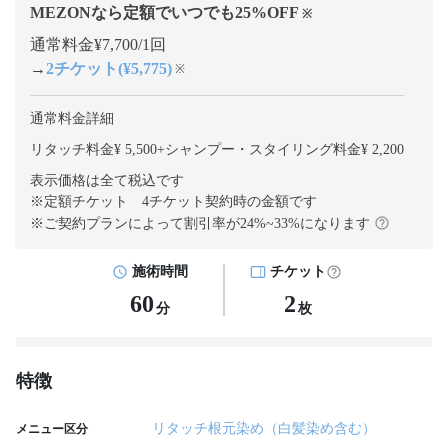
MEZONなら定額でいつでも
25
%OFF
※
通常料金¥7,700/1回
→
2チケット(¥5,775)
※
通常料金詳細
リタッチ料金¥ 5,500
+
シャンプー・スタイリング料金¥ 2,200
表示価格は全て税込です
※定額チケット 4チケット契約
時の金額です
※ご契約プランによって割引率が
24
%~
33
%になります
施術時間
チケット
60
2
分
枚
特徴
リタッチ根元染め（白髪染め含む）
メニュー区分