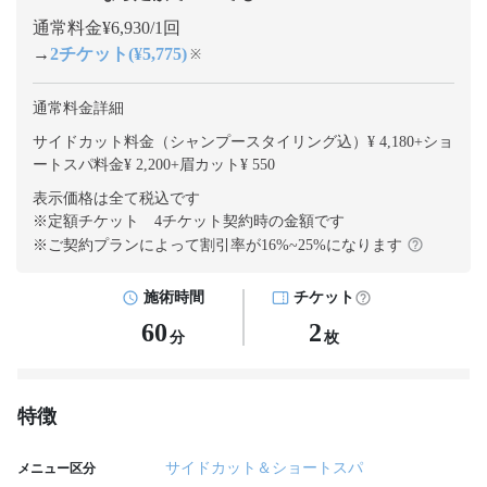
通常料金¥6,930/1回
→
2チケット(¥5,775)
※
通常料金詳細
サイドカット料金（シャンプースタイリング込）¥ 4,180
+
ショ
ートスパ料金¥ 2,200
+
眉カット¥ 550
表示価格は全て税込です
※定額チケット 4チケット契約
時の金額です
※ご契約プランによって割引率が
16
%~
25
%になります
施術時間
チケット
60
2
分
枚
特徴
サイドカット＆ショートスパ
メニュー区分