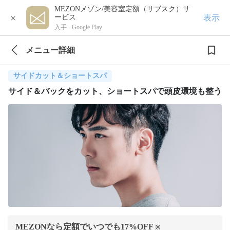
MEZONメゾン/美容室定額（サブスク）サ
×
表示
ービス
入手 -
Google Play
メニュー詳細
サイドカット＆ショートスパ
サイド＆バックをカット、ショートスパで頭皮環境も整う
MEZONなら定額でいつでも
17
%OFF
※